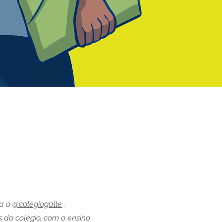
ra o
@colegiogalle
.
s do colégio, com o ensino