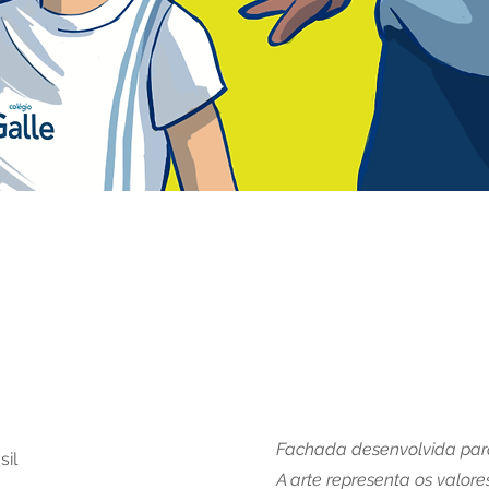
Fachada desenvolvida pa
sil
A arte representa os valore